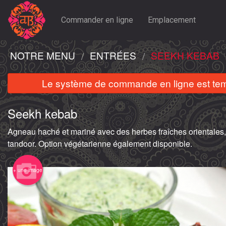
Commander en ligne
Emplacement
NOTRE MENU
ENTRÉES
SEEKH KEBAB
Le système de commande en ligne est tempo
Seekh kebab
Agneau haché et mariné avec des herbes fraîches orientales, 
tandoor. Option végétarienne également disponible.
+ une image
Naan à l'ail
$8.00