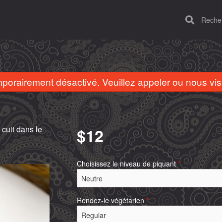
Recherc
rairement désactivé. Veuillez appeler ou nous visi
cuit dans le
$
12
Choisissez le niveau de piquant
*
Murgh tandoori
Riz pulao
$20.00
$6.00
Rendez-le végétarien
*