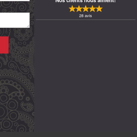
28
avis