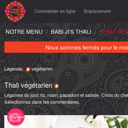
Commander en ligne
Emplacement
NOTRE MENU
BABI JI'S THALI
THALI VÉ
Nous sommes fermés pour le mom
Légende:
végétarien
Thali végétarien
Légumes du jour, riz, naan, papadum et salade. Choix du chef
Sélectionnez dans les commentaires.
+ une image