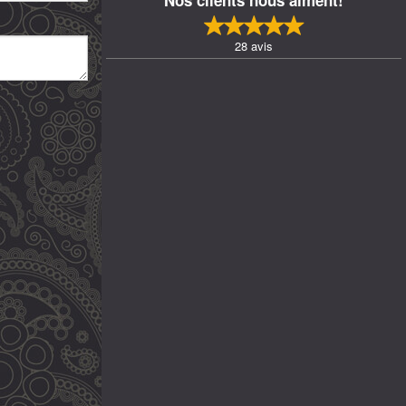
28
avis