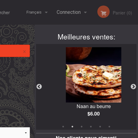
her
Connection
Panier (0)
Français
Meilleures ventes:
Inscription
Français
×
English
l
Naan au beurre
$6.00
Nos clients nous aiment!