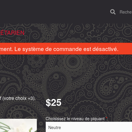
Recherc
GÉTARIEN
ent. Le système de commande est désactivé.
 (votre choix +3).
$
25
Murgh tandoori
Naan à l'ai
$20.00
$8.00
Choisissez le niveau de piquant
*